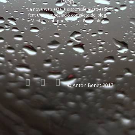
web
La nova web estarà disponible aviat; estic
fent una remodelació completa del blog.
Mentrestant, podeu visitar l'antic blog.
© Anton Benet 2017